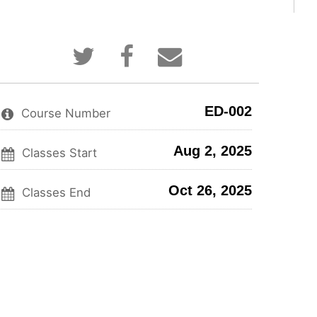
Tweet
Post
Email
that
a
someone
you've
Facebook
to
enrolled
message
say
in
to
you've
ED-002
this
say
enrolled
Course Number
course
you've
in
enrolled
this
Aug 2, 2025
in
course
Classes Start
this
course
Oct 26, 2025
Classes End